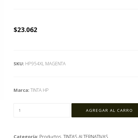
$23.062
SKU:
HP954XL MAGENTA
Marca:
TINTA HP
Categoría:
Productos
,
TINTAS ALTERNATIVAS