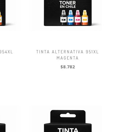
954XL
TINTA ALTERNATIVA 951XL
MAGENTA
$8.782