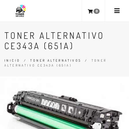
0
TONER ALTERNATIVO
CE343A (651A)
INICIO
/
TONER ALTERNATIVOS
/
TONER
ALTERNATIVO CE343A (651A)