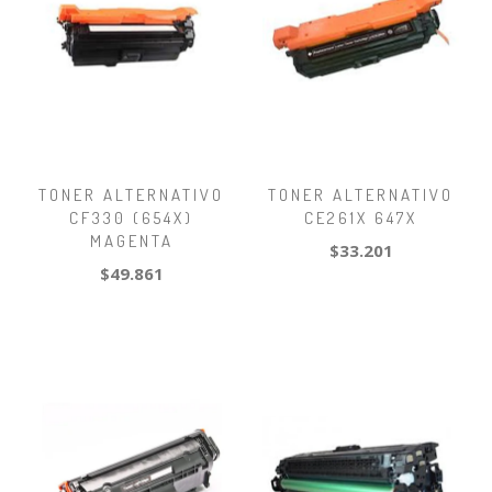
TONER ALTERNATIVO
TONER ALTERNATIVO
CF330 (654X)
CE261X 647X
MAGENTA
$33.201
$49.861