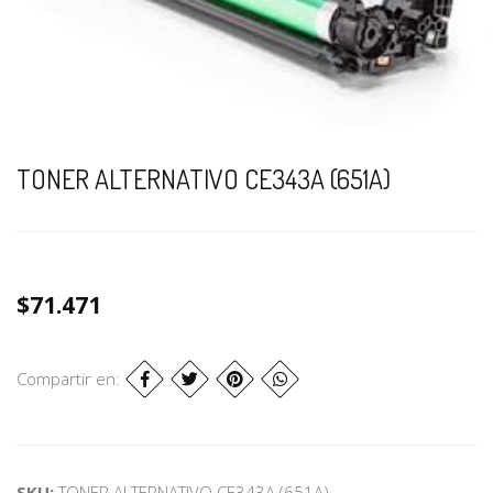
TONER ALTERNATIVO CE343A (651A)
$71.471
Compartir en:
SKU:
TONER ALTERNATIVO CE343A (651A)