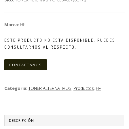
Marca:
HP
ESTE PRODUCTO NO ESTÁ DISPONIBLE. PUEDES
CONSULTARNOS AL RESPECTO.
CONTÁCTANOS
Categoría:
TONER ALTERNATIVOS
,
Productos
,
HP
DESCRIPCIÓN