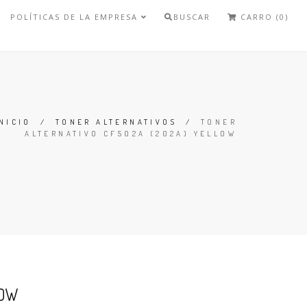
POLÍTICAS DE LA EMPRESA
BUSCAR
CARRO (0)
NICIO
/
TONER ALTERNATIVOS
/
TONER
ALTERNATIVO CF502A (202A) YELLOW
LOW