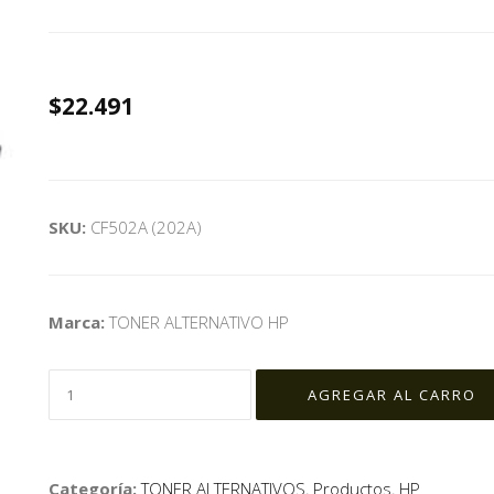
$22.491
SKU:
CF502A (202A)
Marca:
TONER ALTERNATIVO HP
Categoría:
TONER ALTERNATIVOS
,
Productos
,
HP