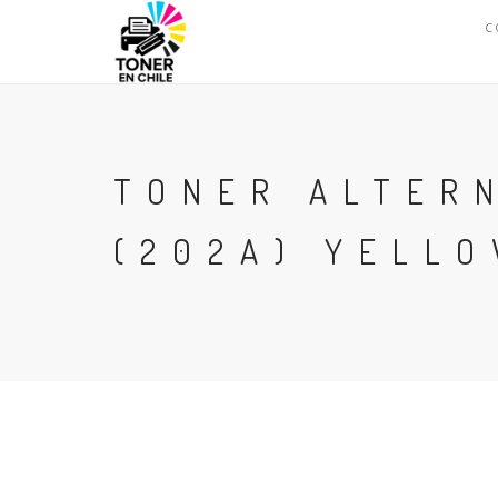
C
TONER ALTER
(202A) YELL