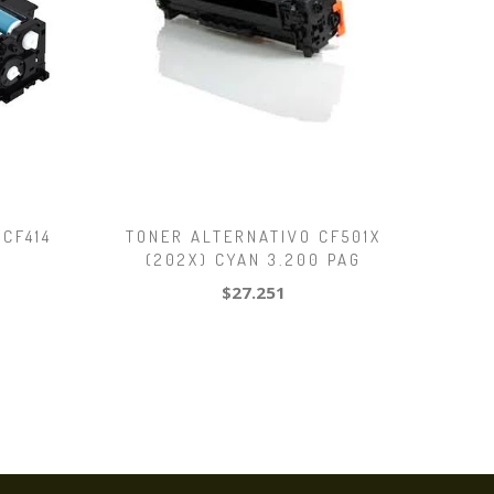
CF414
TONER ALTERNATIVO CF501X
(202X) CYAN 3.200 PAG
$27.251