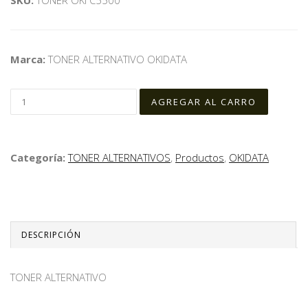
Marca:
TONER ALTERNATIVO OKIDATA
Categoría:
TONER ALTERNATIVOS
,
Productos
,
OKIDATA
DESCRIPCIÓN
TONER ALTERNATIVO