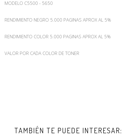
MODELO C5500 - 5650
RENDIMIENTO NEGRO 5.000 PAGINAS APROX AL 5%
RENDIMIENTO COLOR 5.000 PAGINAS APROX AL 5%
VALOR POR CADA COLOR DE TONER
TAMBIÉN TE PUEDE INTERESAR: