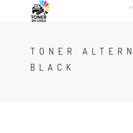
C
TONER ALTER
BLACK