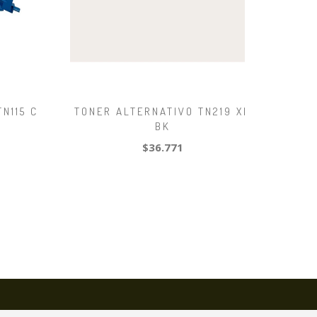
N115 C
TONER ALTERNATIVO TN219 XL
BK
$36.771