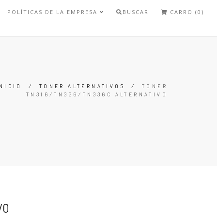
POLÍTICAS DE LA EMPRESA
BUSCAR
CARRO (0)
NICIO
/
TONER ALTERNATIVOS
/
TONER
TN316/TN326/TN336C ALTERNATIVO
VO