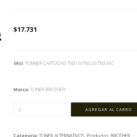
$17.731
SKU:
TONNER CARTUCHO TN316/TN326/TN336C
Marca:
TONER BROTHER
Categoría:
TONER ALTERNATIVOS
,
Productos
,
BROTHER