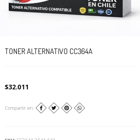
TONER ALTERNATIVO CC364A
$32.011
Compartir en:
SKU:
CC364A 364A 64A