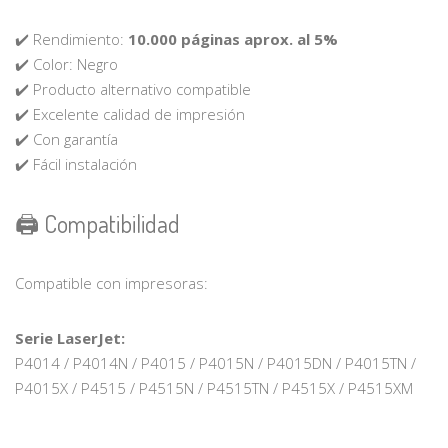
✔️ Rendimiento:
10.000 páginas aprox. al 5%
✔️ Color: Negro
✔️ Producto alternativo compatible
✔️ Excelente calidad de impresión
✔️ Con garantía
✔️ Fácil instalación
🖨️ Compatibilidad
Compatible con impresoras:
Serie LaserJet:
P4014 / P4014N / P4015 / P4015N / P4015DN / P4015TN /
P4015X / P4515 / P4515N / P4515TN / P4515X / P4515XM