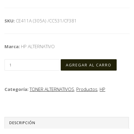
SKU:
CE411A (305A) /CC531/CF381
Marca:
HP ALTERNATIVO
Categoría:
TONER ALTERNATIVOS
,
Productos
,
HP
DESCRIPCIÓN