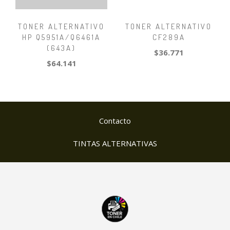
TONER ALTERNATIVO
TONER ALTERNATIVO
HP Q5951A/Q6461A
CF289A
(643A)
$36.771
$64.141
Contacto
TINTAS ALTERNATIVAS