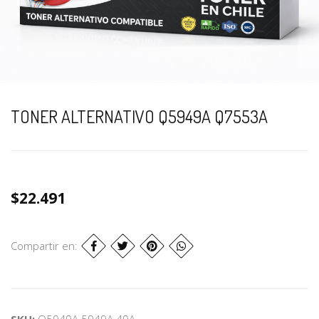
TONER ALTERNATIVO Q5949A Q7553A
$22.491
Compartir en:
SKU:
Q5949A 5949A 49A