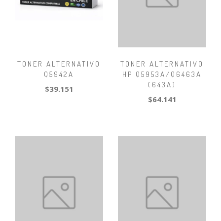
TONER ALTERNATIVO
TONER ALTERNATIVO
Q5942A
HP Q5953A/Q6463A
(643A)
$39.151
$64.141