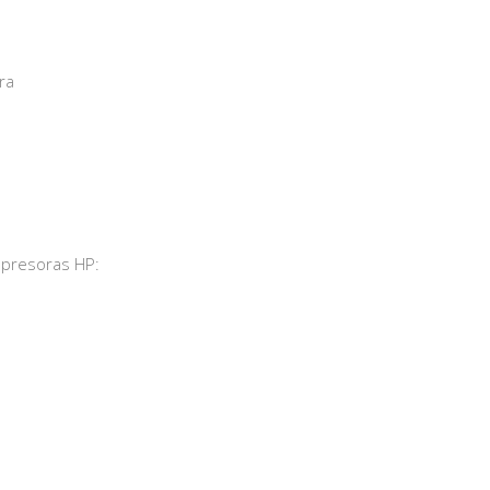
ra
mpresoras HP: