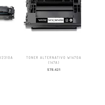
W2310A
TONER ALTERNATIVO W1470A
(147A)
$78.421