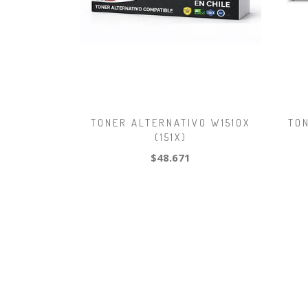
TONER ALTERNATIVO W1510X
TO
(151X)
$48.671