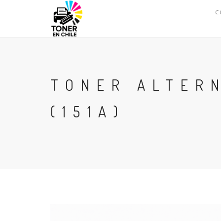
C
TONER ALTER
(151A)