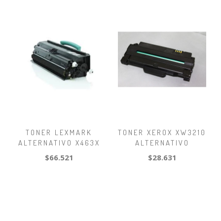
TONER LEXMARK
TONER XEROX XW3210
ALTERNATIVO X463X
ALTERNATIVO
$66.521
$28.631