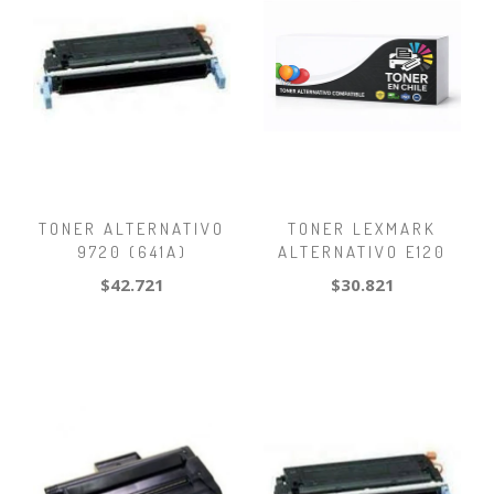
TONER ALTERNATIVO
TONER LEXMARK
9720 (641A)
ALTERNATIVO E120
$42.721
$30.821