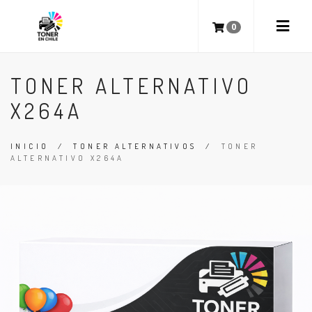
0
TONER ALTERNATIVO
X264A
INICIO
/
TONER ALTERNATIVOS
/
TONER
ALTERNATIVO X264A