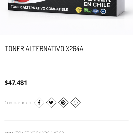
TONER ALTERNATIVO X264A
$47.481
Compartir en:
SKU:
TONER X264 X364 X363