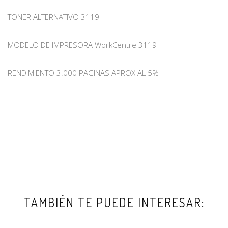
TONER ALTERNATIVO 3119
MODELO DE IMPRESORA WorkCentre 3119
RENDIMIENTO 3.000 PAGINAS APROX AL 5%
TAMBIÉN TE PUEDE INTERESAR: