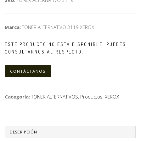
Marca:
TONER ALTERNATIVO 3119 XEROX
ESTE PRODUCTO NO ESTÁ DISPONIBLE. PUEDES
CONSULTARNOS AL RESPECTO.
CONTÁCTANOS
Categoría:
TONER ALTERNATIVOS
,
Productos
,
XEROX
DESCRIPCIÓN