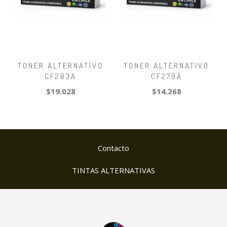
TONER ALTERNATIVO
TONER ALTERNATIVO
CF283A
CF279A
$19.028
$14.268
Contacto
TINTAS ALTERNATIVAS