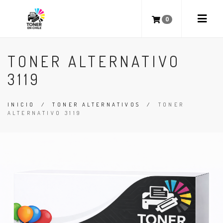
0
TONER ALTERNATIVO
3119
INICIO
/
TONER ALTERNATIVOS
/
TONER
ALTERNATIVO 3119