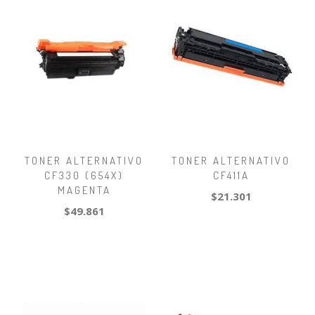
TONER ALTERNATIVO
TONER ALTERNATIVO
CF330 (654X)
CF411A
MAGENTA
$21.301
$49.861