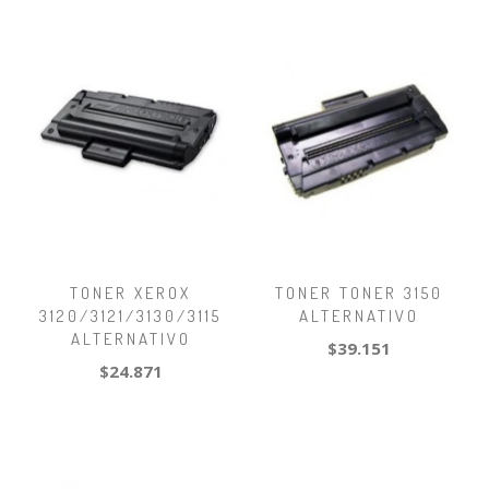
TONER XEROX
TONER TONER 3150
3120/3121/3130/3115
ALTERNATIVO
ALTERNATIVO
$39.151
$24.871