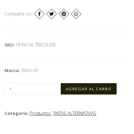
Compartir en:
SKU:
HP667XL TRICOLOR
Marca:
TINTA HP
Categoría:
Productos
,
TINTAS ALTERNATIVAS