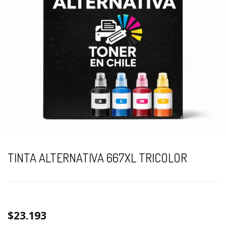
TINTA ALTERNATIVA 667XL TRICOLOR
$23.193