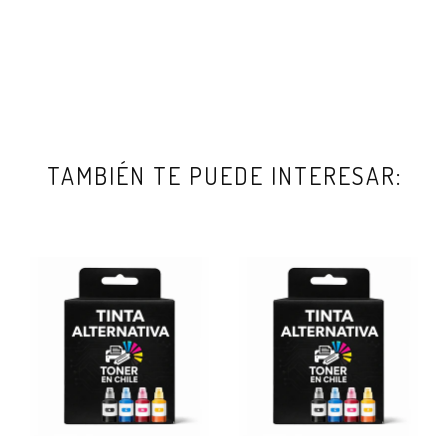
TAMBIÉN TE PUEDE INTERESAR: