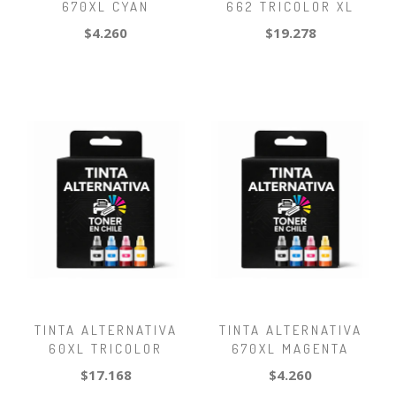
670XL CYAN
662 TRICOLOR XL
$4.260
$19.278
TINTA ALTERNATIVA
TINTA ALTERNATIVA
60XL TRICOLOR
670XL MAGENTA
$17.168
$4.260