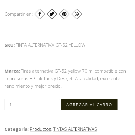
Compartir en:
SKU:
TINTA ALTERNATIVA GT-52 YELLOW
Marca:
Tinta alternativa GT-52 yellow 70 ml compatible con
impresoras HP Ink Tank y DeskJet. Alta calidad, excelente
rendimiento y mejor precio.
Categoría:
Productos
,
TINTAS ALTERNATIVAS