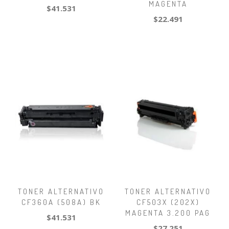
MAGENTA
$41.531
$22.491
TONER ALTERNATIVO
TONER ALTERNATIVO
CF360A (508A) BK
CF503X (202X)
MAGENTA 3.200 PAG
$41.531
$27.251