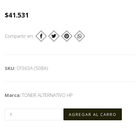
$41.531
Compartir en:
SKU:
CF363A (508A)
Marca:
TONER ALTERNATIVO HP