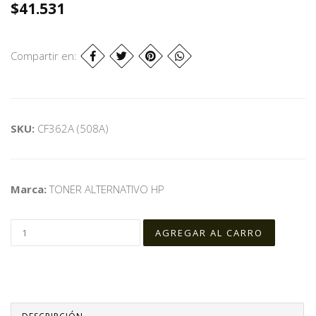
$41.531
Compartir en:
SKU:
CF362A (508A)
Marca:
TONER ALTERNATIVO HP