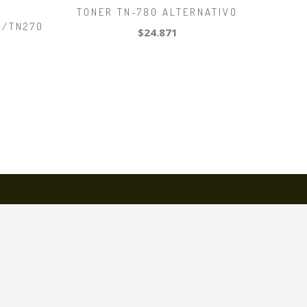
TONER TN-780 ALTERNATIVO
0/TN270
$24.871