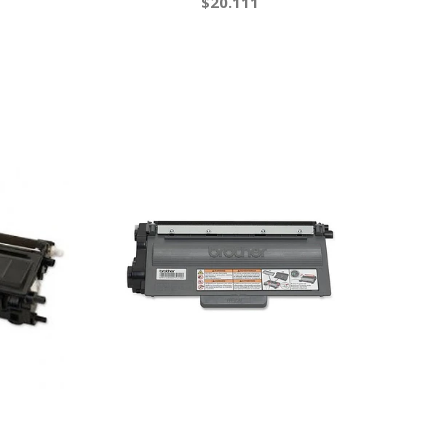
$20.111