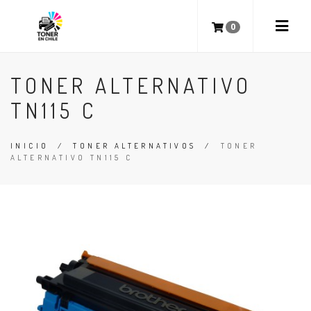
0
TONER ALTERNATIVO
TN115 C
INICIO
/
TONER ALTERNATIVOS
/
TONER
ALTERNATIVO TN115 C