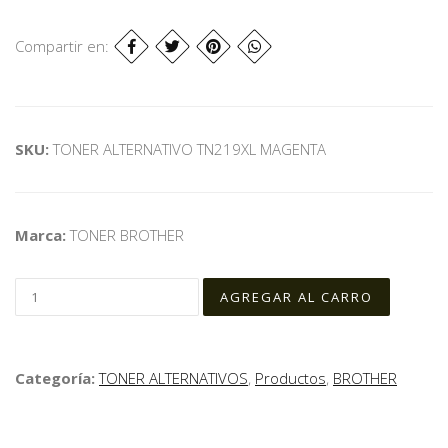
Compartir en:
SKU:
TONER ALTERNATIVO TN219XL MAGENTA
Marca:
TONER BROTHER
Categoría:
TONER ALTERNATIVOS
,
Productos
,
BROTHER