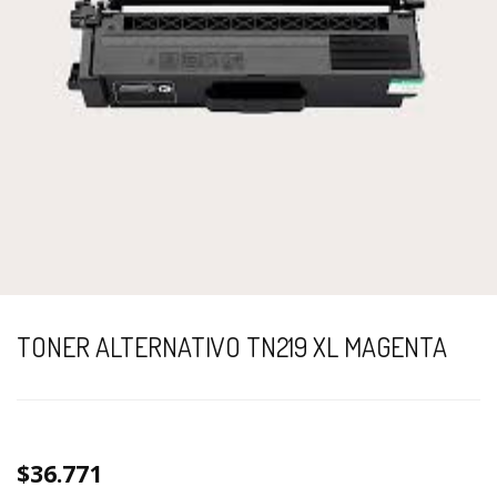
TONER ALTERNATIVO TN219 XL MAGENTA
$36.771