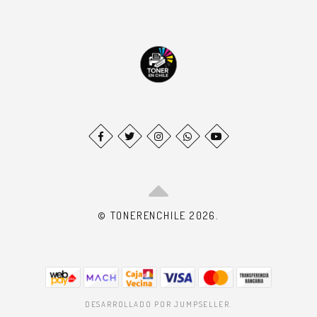
© TONERENCHILE 2026.
DESARROLLADO POR JUMPSELLER
.