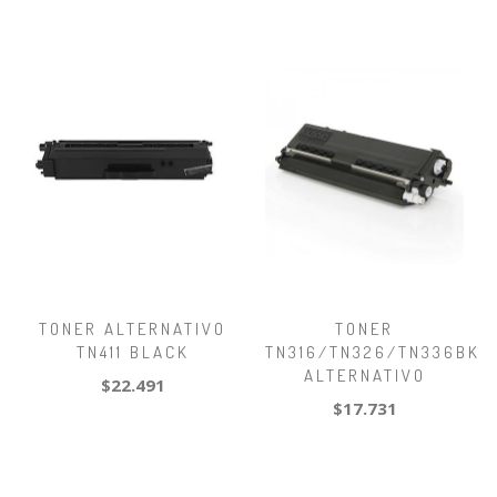
TONER ALTERNATIVO
TONER
TN411 BLACK
TN316/TN326/TN336BK
ALTERNATIVO
$22.491
$17.731