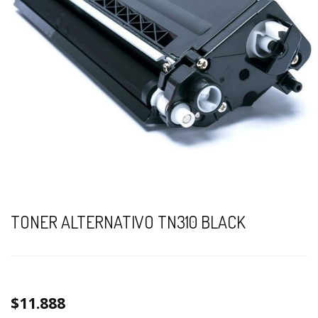
TONER ALTERNATIVO TN310 BLACK
$11.888