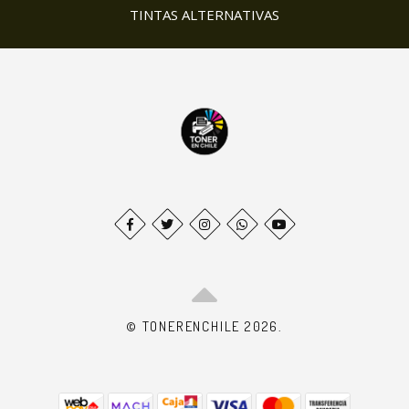
TINTAS ALTERNATIVAS
© TONERENCHILE 2026.