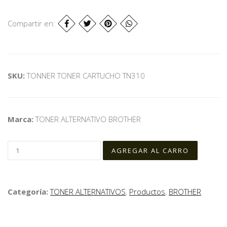
Compartir en:
SKU:
TONNER TONER CARTUCHO TN310
Marca:
TONER ALTERNATIVO BROTHER
Categoría:
TONER ALTERNATIVOS
,
Productos
,
BROTHER