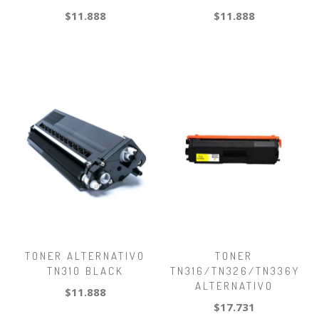
$11.888
$11.888
TONER ALTERNATIVO
TONER
TN310 BLACK
TN316/TN326/TN336Y
ALTERNATIVO
$11.888
$17.731