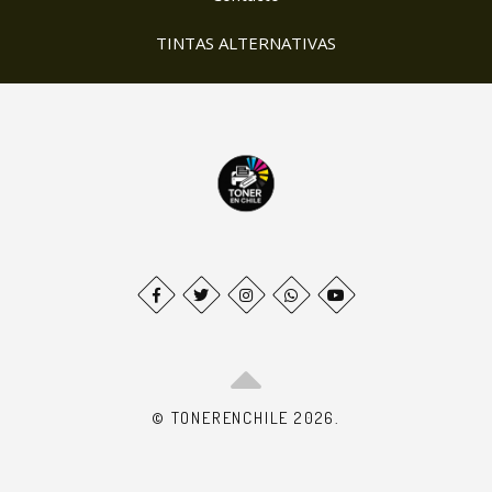
TINTAS ALTERNATIVAS
© TONERENCHILE 2026.