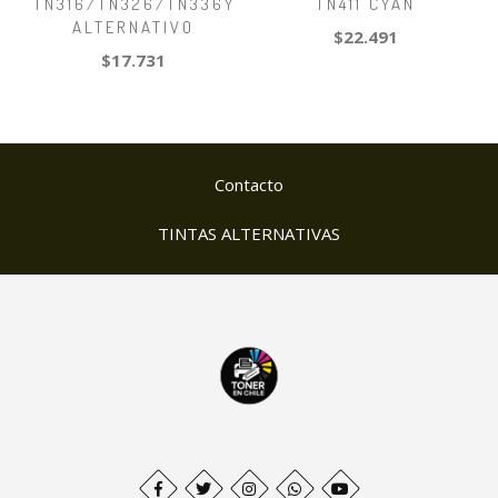
TN316/TN326/TN336Y
TN411 CYAN
ALTERNATIVO
$22.491
$17.731
Contacto
TINTAS ALTERNATIVAS