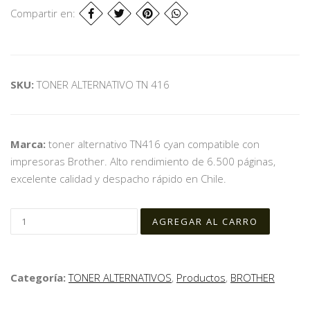
Compartir en:
SKU:
TONER ALTERNATIVO TN 416
Marca:
toner alternativo TN416 cyan compatible con
impresoras Brother. Alto rendimiento de 6.500 páginas,
excelente calidad y despacho rápido en Chile.
Categoría:
TONER ALTERNATIVOS
,
Productos
,
BROTHER