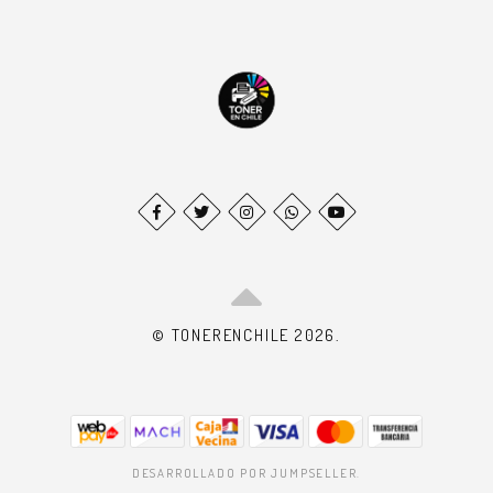
© TONERENCHILE 2026.
DESARROLLADO POR JUMPSELLER
.