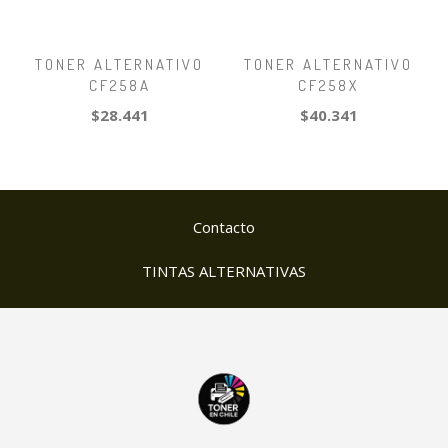
TONER ALTERNATIVO
TONER ALTERNATIVO
CF258A
CF258X
$28.441
$40.341
Contacto
TINTAS ALTERNATIVAS