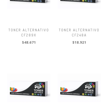
TONER ALTERNATIVO
TONER ALTERNATIVO
CF289X
CF248A
$48.671
$18.921