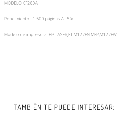
MODELO CF283A
Rendimiento : 1.500 páginas AL 5%
Modelo de impresora: HP LASERJET M127FN MFP,M127FW
TAMBIÉN TE PUEDE INTERESAR: