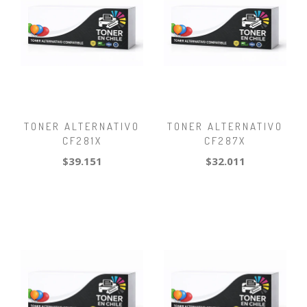
TONER ALTERNATIVO
TONER ALTERNATIVO
CF281X
CF287X
$39.151
$32.011