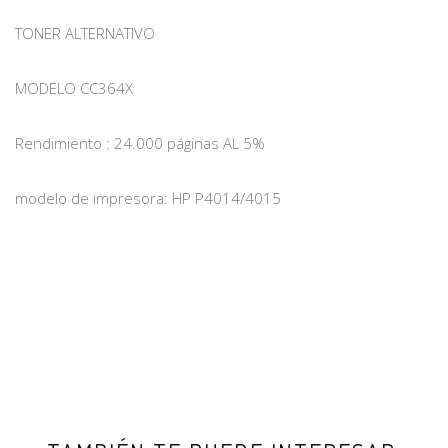
TONER ALTERNATIVO
MODELO CC364X
Rendimiento : 24.000 páginas AL 5%
modelo de impresora: HP P4014/4015