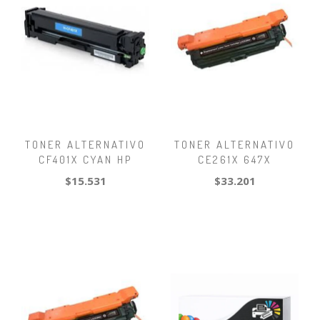
TONER ALTERNATIVO
TONER ALTERNATIVO
CF401X CYAN HP
CE261X 647X
$15.531
$33.201