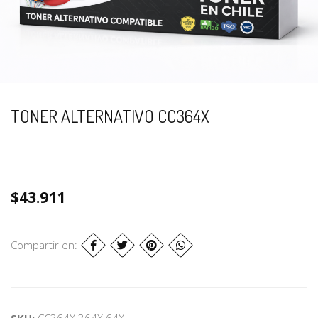
TONER ALTERNATIVO CC364X
$43.911
Compartir en:
SKU:
CC364X 364X 64X