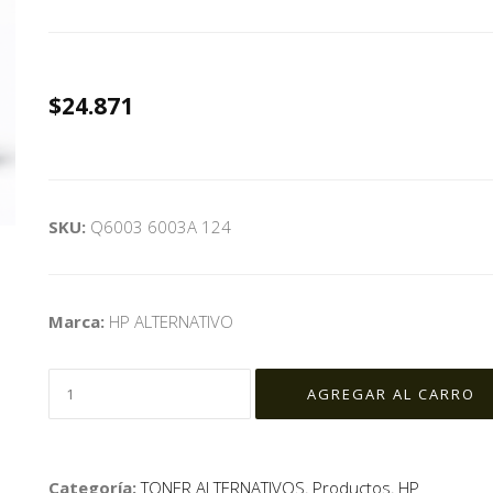
$24.871
SKU:
Q6003 6003A 124
Marca:
HP ALTERNATIVO
Categoría:
TONER ALTERNATIVOS
,
Productos
,
HP