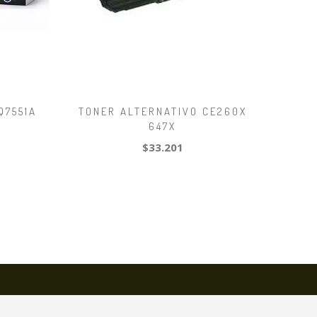
Q7551A
TONER ALTERNATIVO CE260X
647X
$33.201