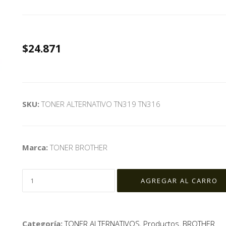
$24.871
SKU:
TONER ALTERNATIVO TN319 TN316
Marca:
TONER BROTHER
Categoría:
TONER ALTERNATIVOS
,
Productos
,
BROTHER