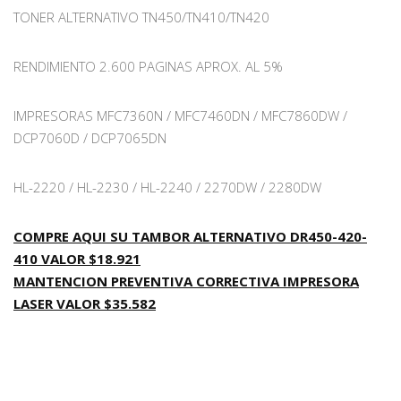
TONER ALTERNATIVO TN450/TN410/TN420
RENDIMIENTO 2.600 PAGINAS APROX. AL 5%
IMPRESORAS MFC7360N / MFC7460DN / MFC7860DW /
DCP7060D / DCP7065DN
HL-2220 / HL-2230 / HL-2240 / 2270DW / 2280DW
COMPRE AQUI SU TAMBOR ALTERNATIVO DR450-420-
410 VALOR $18.921
MANTENCION PREVENTIVA CORRECTIVA IMPRESORA
LASER VALOR $35.582