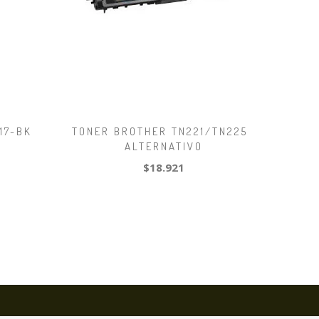
17-BK
TONER BROTHER TN221/TN225C
ALTERNATIVO
$18.921