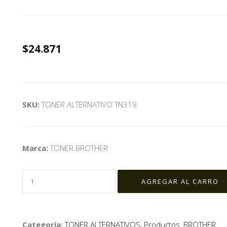
$24.871
SKU:
TONER ALTERNATIVO TN319
Marca:
TONER BROTHER
Categoría:
TONER ALTERNATIVOS
,
Productos
,
BROTHER