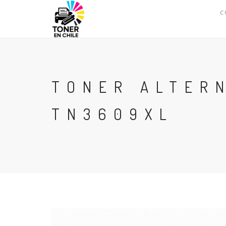
C
TONER ALTER
TN3609XL