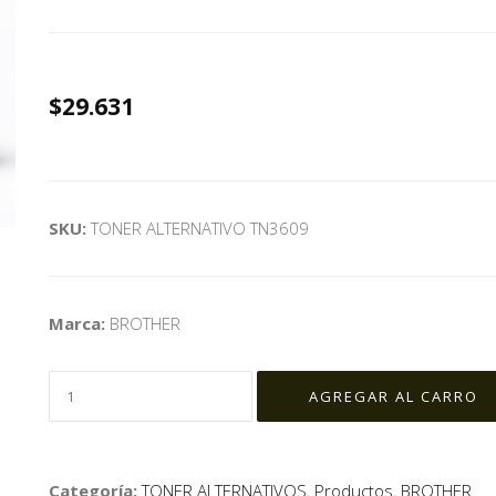
$29.631
SKU:
TONER ALTERNATIVO TN3609
Marca:
BROTHER
Categoría:
TONER ALTERNATIVOS
,
Productos
,
BROTHER