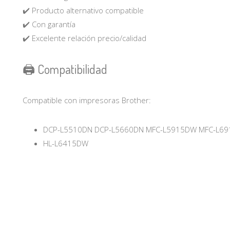
✔️ Producto alternativo compatible
✔️ Con garantía
✔️ Excelente relación precio/calidad
🖨️ Compatibilidad
Compatible con impresoras Brother:
DCP-L5510DN DCP-L5660DN MFC-L5915DW MFC-L6
HL-L6415DW